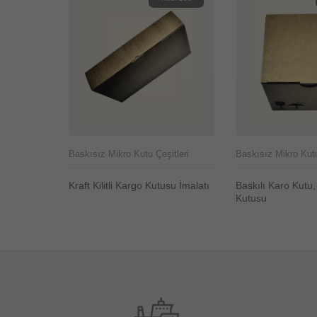
itleri
Baskısız Mikro Kutu Çeşitleri
Baskısız Mikro Kutu
uları
Kraft Kilitli Kargo Kutusu İmalatı
Baskılı Karo Kutu
ÜRÜNÜ İNCELE
Kutusu
ÜRÜNÜ İNCELE