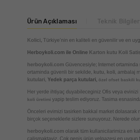
Ürün Açıklaması
Teknik Bilgile
Kolici
,
Türkiye’nin en kaliteli en güvenilir ve en uyg
Herboykoli.com ile Online
Karton kutu Koli Satis
herboykoli.com
Güvencesiyle; Internet ortaminda 
ortaminda güvenli bir sekilde,
kutu
,
koli
, ambalaj m
kutulari
,
Yedek parça kutulari,
özel ofset baskili k
Her yerde ihtiyaç duyabileceginiz Ofis veya evinizi 
yapip teslim ediyoruz. Tasima esnasind
koli üretimi
Önceleri evimizi tasirken bakkal market dolasarak r
birçok seçeneklerle sizlere sunuyoruz. Nerede olurs
herboykoli.com
olarak tüm kullanicilarimiza en kal
çalismaktayiz. Çok genis ürün yelpazesi en uygun fi