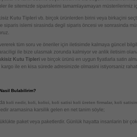
r ile sitemizde siparislerini tamamlayamayan müsterilerimiz i
isiz Kutu Tipleri
vb. birçok ürünlerden birini veya birkaçini seç
adece siparis islemi sirasinda degil siparis öncesi ve sonrasinda
oruz.
rerek tüm soru ve öneriler için iletisimde kalmaya güncel bilgi
aciligi ile bize ulasmak zorunda kalmiyor ve anlik iletisim olanag
kisiz Kutu Tipleri
ve birçok ürünü en uygun fiyatlarla satin alma
n kargo ile en kisa sürede adresinizde olmasini istiyorsaniz rahat
Nasil Bulabilirim?
nda
koli nedir, koli, kolici, koli satisi koli üreten firmalar, koli satisi
edir aramasina karsilik gelen en net tanim söyle;
yüklükte paket veya paketlerdir. Günlük hayatta insanlarin bir çok