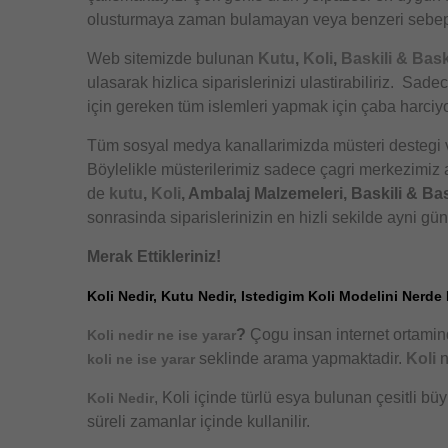
olusturmaya zaman bulamayan veya benzeri sebeple
Web sitemizde bulunan
Kutu
,
Koli
,
Baskili & Bask
ulasarak hizlica siparislerinizi ulastirabiliriz. S
için gereken tüm islemleri yapmak için çaba harciy
Tüm sosyal medya kanallarimizda müsteri destegi ve
Böylelikle müsterilerimiz sadece çagri merkezimiz ar
de
kutu
,
Koli
, Ambalaj Malzemeleri, Baskili & Bas
sonrasinda siparislerinizin en hizli sekilde ayni gü
Merak Ettikleriniz!
Koli Nedir, Kutu Nedir, Istedigim Koli Modelini Nerde 
?
Çogu insan internet ortami
Koli nedir ne ise yarar
seklinde arama yapmaktadir.
Koli
n
koli ne ise yarar
, Koli içinde türlü esya bulunan çesitli bü
Koli Nedir
süreli zamanlar içinde kullanilir.