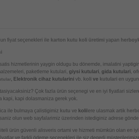
r
un fiyat seçenekleri ile
karton kutu
koli üretimi
yapan
herboyk
i
satis hizmetlerinin yaygin oldugu bu dönemde, imalatini yaptigi
alzemeleri, paketleme kutulari,
giysi kutulari
,
gida kutulari
,
of
, Elektronik cihaz kutularini
vb.
koli
ve
kutulari
en uygun 
utular
tasiyacaksiniz? Çok fazla ürün seçenegi ve en iyi fiyatlari sizler
a kapi, kapi dolasmaniza gerek yok.
ica ile bulmaya çalistigimiz
kutu
ve
koli
lere ulasmak artik
herb
aniz olun web sayfalarimiz üzerinden istediginiz adrese gönderi
iteli ürün güvenli alisveris ortami ve hizmeti mümkün olan en iyi
yatlar ve farkli ödeme seçenekleri ile siz degerli müsterilerimiz