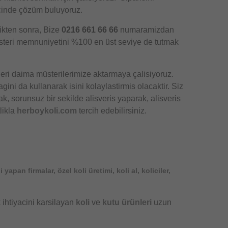
çinde çözüm buluyoruz.
tikten sonra, Bize
0216 661 66 66
numaramizdan
 müsteri memnuniyetini %100 en üst seviye de tutmak
leri daima müsterilerimize aktarmaya çalisiyoruz.
ini da kullanarak isini kolaylastirmis olacaktir. Siz
k, sorunsuz bir sekilde alisveris yaparak, alisveris
likla
herboykoli.com
tercih edebilirsiniz.
ni yapan firmalar, özel koli üretimi, koli al, koliciler,
 ihtiyacini karsilayan
koli
ve
kutu ürünleri
uzun