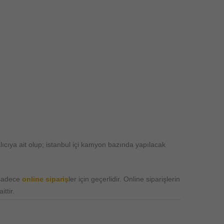
ıcıya ait olup; istanbul içi kamyon bazında yapılacak
 sadece
online sipariş
ler için geçerlidir. Online siparişlerin
ttir.