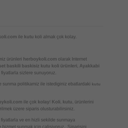
oli.com
ile
kutu
koli almak çok kolay.
miz ürünleri
herboykoli.com
olarak Internet
set baskili baskisiz kutu koli ürünleri
,
Ayakkabi
fiyatlarla sizlere sunuyoruz.
e sunma politikamiz ile istediginiz ebatlardaki
kutu
oykoli.com
ile çok
kolay
!
Koli
,
kutu
, ürünlerini
lmek üzere siparis olusturabilirsiniz.
 fiyatlarla ve en hizli sekilde sunmaya
e hizmet sunmak için çalisiyoruz. Siparisini