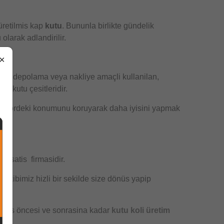
üretilmis kap
kutu
. Bununla birlikte gündelik
olarak adlandirilir.
×
eleri depolama veya nakliye amaçli kullanilan,
i kutu çesitleridir.
sektördeki konumunu koruyarak daha iyisini yapmak
oli
satis firmasidir.
r ekibimiz hizli bir sekilde size dönüs yapip
. Satis öncesi ve sonrasina kadar
kutu koli üretim