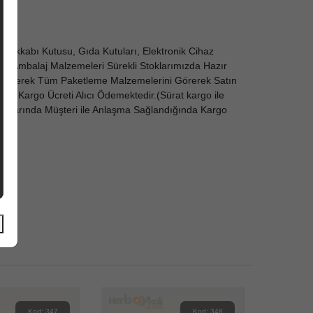
yakkabı Kutusu, Gıda Kutuları, Elektronik Cihaz
dı ve Ambalaj Malzemeleri Sürekli Stoklarımızda Hazır
ze Gelerek Tüm Paketleme Malzemelerini Görerek Satın
erde
Kargo Ücreti Alıcı Ödemektedir.(Sürat kargo ile
Koşullarında Müşteri ile Anlaşma Sağlandığında Kargo
Kod: 347
Kod: 348