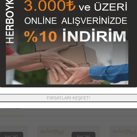
ımızda Satışını Yapmış Olduğumuz Koli, Nakliye Kutusu, Karton Kutu,A
a Modelleri, Ayaklı Poster (Poster Ayağı), Ofset Baskılı Kutular,Koli Ban
Hemen Satın Alabilir veya İletişim Sayfamızdan Ulaşacağınız Adresimi
1500 TL. ve Üzeri KARGO ÜCRETSİZ
Olup,
1500 TL den Az
Siparişl
in Teslimat Adresinin Uzaklığı ve Miktarına Göre Değişebilir, Teslimat 
Ürün Etiketleri:
araba yedek parça kutusu
FIRSATLARI KEŞFET!
misiniz?
Kod: 345
Kod: 346