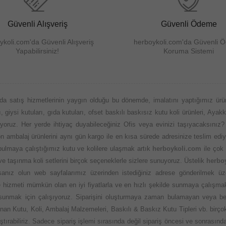
Güvenli Alışveriş
Güvenli Ödeme
ykoli.com'da Güvenli Alışveriş
herboykoli.com'da Güvenli 
Yapabilirsiniz!
Koruma Sistemi
da satış hizmetlerinin yaygın olduğu bu dönemde, imalatını yaptığımız ürü
 giysi kutuları, gıda kutuları, ofset baskılı baskısız kutu koli ürünleri, Ayakk
nuyoruz. Her yerde ihtiyaç duyabileceğiniz Ofis veya evinizi taşıyacaksınız?
aylon ambalaj ürünlerini aynı gün kargo ile en kısa sürede adresinize teslim
 bulmaya çalıştığımız kutu ve kolilere ulaşmak artık
herboykoli.com
ile çok 
 ve taşınma koli setlerini birçok seçeneklerle sizlere sunuyoruz. Üstelik
herbo
nız olun web sayfalarımız üzerinden istediğiniz adrese gönderilmek üzere
 ve hizmeti mümkün olan en iyi fiyatlarla ve en hızlı şekilde sunmaya çalışma
 sunmak için çalışıyoruz. Siparişini oluşturmaya zaman bulamayan veya be
an Kutu, Koli, Ambalaj Malzemeleri, Baskılı & Baskız Kutu Tipleri vb. birçok
ştırabiliriz. Sadece sipariş işlemi sırasında değil sipariş öncesi ve sonras