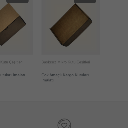
Kutu Çeşitleri
Baskısız Mikro Kutu Çeşitleri
Baskısız Mi
utuları İmalatı
Çok Amaçlı Kargo Kutuları
Kraft Kilit
ELE
ÜRÜNÜ 
İmalatı
ÜRÜNÜ İNCELE