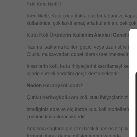
Peki Kutu Nedir?
,
Kutu çogunlukla düz bir tabani ve kapag
Kutu Nedir
kullanimda, çok farkli amaçlarla kullanilan, pek çok
Kutu
Koli Ürünleri
n Kullanim Alanlari Genellikle
Tasima, saklama kolileri geçici veya uzun süre ile 
Oluklu mukavvadan dopel olarak üretilmektedirler. Ku
Insanlarin
koli
,
kutu
ihtiyaçlarini karsilamayi kend
içinde sürekli hedefini gerçeklestirmektedir..
Neden
Herboykoli.com
?
Çünkü
herboykoli.com
koli, kutu ihtiyaçlarinizi is
Istediginiz ebat ve ölçülerde kutu koli modellerini 
çözüme kavusturacaklardir.
Anlasma saglandigin özel baskili baskisiz tip kutu
firmasi
olarak daima müsterilerinin yaninda.