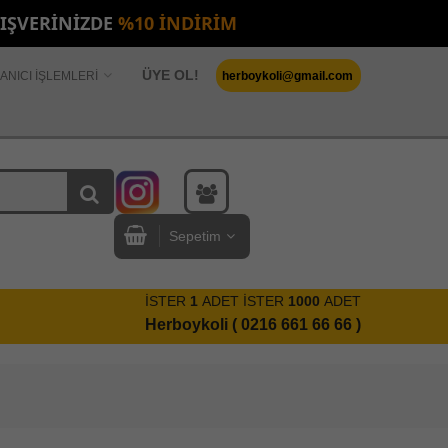
LIŞVERİNİZDE
%10 İNDİRİM
ÜYE OL!
ANICI İŞLEMLERİ
herboykoli@gmail.com
Sepetim
İSTER
1
ADET İSTER
1000
ADET
Herboykoli ( 0216 661 66 66 )