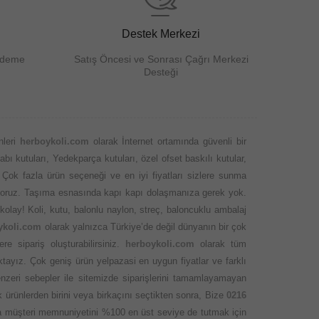
Destek Merkezi
Ödeme
Satış Öncesi ve Sonrası Çağrı Merkezi
Desteği
nleri
herboykoli.com
olarak İnternet ortamında güvenli bir
abı kutuları, Yedekparça kutuları, özel ofset baskılı kutular,
 Çok fazla ürün seçeneği ve en iyi fiyatları sizlere sunma
 ediyoruz. Taşıma esnasında kapı kapı dolaşmanıza gerek yok.
kolay! Koli, kutu, balonlu naylon, streç, baloncuklu ambalaj
ykoli.com
olarak yalnızca Türkiye’de değil dünyanın bir çok
 sipariş oluşturabilirsiniz.
herboykoli.com
olarak tüm
ktayız. Çok geniş ürün yelpazasi en uygun fiyatlar ve farklı
nzeri sebepler ile sitemizde siparişlerini tamamlayamayan
 ürünlerden birini veya birkaçını seçtikten sonra, Bize
0216
ında müşteri memnuniyetini %100 en üst seviye de tutmak için