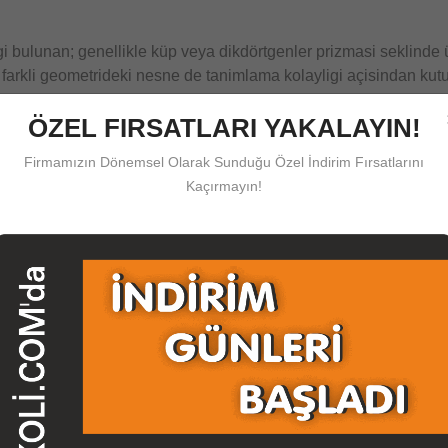
i bulunan; genellikle küp veya dikdörtgenler prizmasi seklinde 
 farkli geometrideki nesne de tanimlama kolayligi açisindan kutu 
 Su Basliklar Altinda Toplanir
ÖZEL FIRSATLARI YAKALAYIN!
kaldiracak oldugunuz belge, ürün, esya, elbise, ofis, ev malzem
Firmamızın Dönemsel Olarak Sunduğu Özel İndirim Fırsatlarını
lanim kolayligi bulunan, çalisma alaninizi genisletecek olan Kol
Kaçırmayın!
ine ilke edinen
herboykoli.com
sektörde kaliteyi yakalamis ve 
tedigi sekilde üretebilir size ulastirabilir potansiyele sahip
kutu
k
bize iletisim kanallarimizi kullanarak iletmeniz durumunda grafike
koli
leriniz üretilip size ulastirilmak üzere kargoya verilmektedir