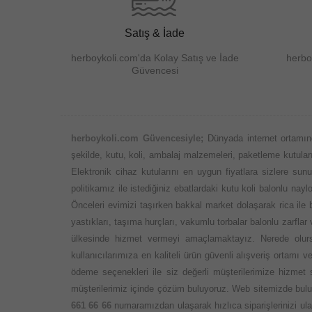
Satış & İade
herboykoli.com'da Kolay Satış ve İade
herbo
Güvencesi
herboykoli.com Güvencesiyle;
Dünyada internet ortamın
şekilde, kutu, koli, ambalaj malzemeleri, paketleme kutuları,
Elektronik cihaz kutularını en uygun fiyatlara sizlere su
politikamız ile istediğiniz ebatlardaki kutu koli balonlu n
Önceleri evimizi taşırken bakkal market dolaşarak rica ile
yastıkları, taşıma hurçları, vakumlu torbalar balonlu zarflar
ülkesinde hizmet vermeyi amaçlamaktayız. Nerede olursa
kullanıcılarımıza en kaliteli ürün güvenli alışveriş ortamı
ödeme seçenekleri ile siz değerli müşterilerimize hizmet
müşterilerimiz içinde çözüm buluyoruz. Web sitemizde bulun
661 66 66
numaramızdan ulaşarak hızlıca siparişlerinizi ula