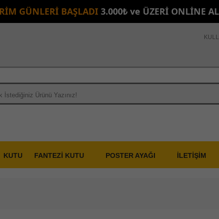
İRİM GÜNLERİ BAŞLADI
3.000₺ ve ÜZERİ ONLİNE A
KULL
KUTU
FANTEZİ KUTU
POSTER AYAĞI
İLETİŞİM