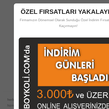
ÖZEL FIRSATLARI YAKALAYI
Firmamızın Dönemsel Olarak Sunduğu Özel İndirim Fırsat
Kaçırmayın!
Güvenli Ödeme
herboykoli.com'da Güvenli Ödeme Koruma Sistemi
Destek Merkezi
Satış Öncesi ve Sonrası Çağrı Merkezi Desteği
herboykoli.com Güvencesiyle;
Dünyada internet ortamında satış
hizmetlerinin yaygın olduğu bu dönemde, imalatını yaptığımız