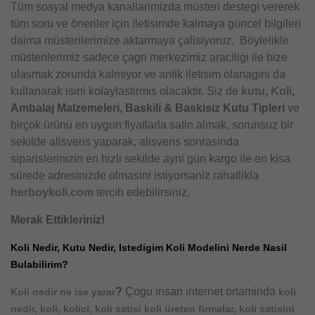
Tüm sosyal medya kanallarimizda müsteri destegi vererek
tüm soru ve öneriler için iletisimde kalmaya güncel bilgileri
daima müsterilerimize aktarmaya çalisiyoruz. Böylelikle
müsterilerimiz sadece çagri merkezimiz araciligi ile bize
ulasmak zorunda kalmiyor ve anlik iletisim olanagini da
kullanarak isini kolaylastirmis olacaktir. Siz de
kutu
,
Koli
,
Ambalaj Malzemeleri, Baskili & Baskisiz Kutu Tipleri
ve
birçok ürünü en uygun fiyatlarla satin almak, sorunsuz bir
sekilde alisveris yaparak, alisveris sonrasinda
siparislerinizin en hizli sekilde ayni gün kargo ile en kisa
sürede adresinizde olmasini istiyorsaniz rahatlikla
herboykoli.com
tercih edebilirsiniz.
Merak Ettikleriniz!
Koli Nedir, Kutu Nedir, Istedigim Koli Modelini Nerde Nasil
Bulabilirim?
?
Çogu insan internet ortaminda
Koli nedir ne ise yarar
koli
nedir, koli, kolici, koli satisi koli üreten firmalar, koli satisini