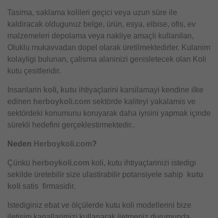
Tasima, saklama kolileri geçici veya uzun süre ile
kaldiracak oldugunuz belge, ürün, esya, elbise, ofis, ev
malzemeleri depolama veya nakliye amaçli kullanilan,
Oluklu mukavvadan dopel olarak üretilmektedirler. Kulanim
kolayligi bulunan, çalisma alaninizi genisletecek olan Koli
kutu çesitleridir.
Insanlarin
koli
,
kutu
ihtiyaçlarini karsilamayi kendine ilke
edinen
herboykoli.com
sektörde kaliteyi yakalamis ve
sektördeki konumunu koruyarak daha iyisini yapmak içinde
sürekli hedefini gerçeklestirmektedir..
Neden
Herboykoli.com
?
Çünkü
herboykoli.com
koli, kutu ihtiyaçlarinizi istedigi
sekilde üretebilir size ulastirabilir potansiyele sahip
kutu
koli
satis firmasidir.
Istediginiz ebat ve ölçülerde kutu koli modellerini bize
iletisim kanallarimizi kullanarak iletmeniz durumunda