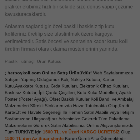
grafiker ekibimiz hizli bir sekilde size dönüs yapip çözüme
kavusturacaklardir.
Anlasma saglandigin özel baskili baskisiz tip kutu
koli
leriniz üretilip size ulastirilmak üzere kargoya
verilmektedir. Satis öncesi ve sonrasina kadar
kutu koli
üretim firmasi
olarak daima müsterilerinin yaninda.
Plastik Tutmaçlı Ürün Kutusu
; herboykoli.com Online Satış Ürünü'dür!
Web Sayfalarımızda
Satışını Yapmış Olduğumuz Koli, Nakliye Kutusu, Karton
Kutu,Ayakkabı Kutusu, Gıda Kutuları, Elektronik Cihaz Kutuları,
Baskısız Kutular, İpli Çanta Çeşitleri, Kutu Kuka Modelleri, Ayaklı
Poster (Poster Ayağı), Ofset Baskılı Kutular,Koli Bandı ve Ambalaj
Malzemeleri Sürekli Stoklarımızda Hazır Tutulmakta Olup,Kredi
Kartı/Eft ve Havale Seçeneği İle Hemen Satın Alabilir veya İletişim
Sayfamızdan Ulaşacağınız Adresimize Gelerek Tüm Paketleme
Malzemelerini Görerek Satın Alabilirsiniz. Online Alışverişlerinizde
Tüm TÜRKİYE için
1500 TL. ve Üzeri KARGO ÜCRETSİZ
Olup,
1500 TL den Az
Siparişlerde
Kargo Ücreti Alıcı Ödemektedir.