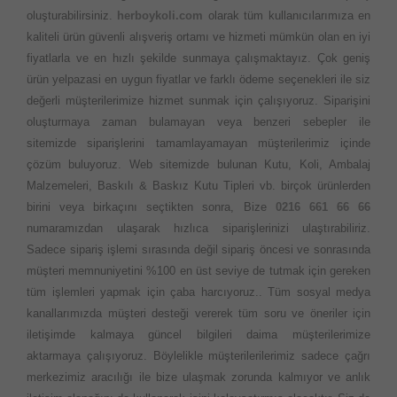
oluşturabilirsiniz.
herboykoli.com
olarak tüm kullanıcılarımıza en
kaliteli ürün güvenli alışveriş ortamı ve hizmeti mümkün olan en iyi
fiyatlarla ve en hızlı şekilde sunmaya çalışmaktayız. Çok geniş
ürün yelpazasi en uygun fiyatlar ve farklı ödeme seçenekleri ile siz
değerli müşterilerimize hizmet sunmak için çalışıyoruz. Siparişini
oluşturmaya zaman bulamayan veya benzeri sebepler ile
sitemizde siparişlerini tamamlayamayan müşterilerimiz içinde
çözüm buluyoruz. Web sitemizde bulunan Kutu, Koli, Ambalaj
Malzemeleri, Baskılı & Baskız Kutu Tipleri vb. birçok ürünlerden
birini veya birkaçını seçtikten sonra, Bize
0216 661 66 66
numaramızdan ulaşarak hızlıca siparişlerinizi ulaştırabiliriz.
Sadece sipariş işlemi sırasında değil sipariş öncesi ve sonrasında
müşteri memnuniyetini %100 en üst seviye de tutmak için gereken
tüm işlemleri yapmak için çaba harcıyoruz.. Tüm sosyal medya
kanallarımızda müşteri desteği vererek tüm soru ve öneriler için
iletişimde kalmaya güncel bilgileri daima müşterilerimize
aktarmaya çalışıyoruz. Böylelikle müşterilerilerimiz sadece çağrı
merkezimiz aracılığı ile bize ulaşmak zorunda kalmıyor ve anlık