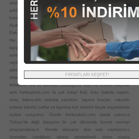
ürünleri
herboykoli.com
olarak İnternet ortamında güvenli bir
şekilde, kutu, koli, ambalaj malzemeleri, paketleme kutuları, giysi
kutuları, gıda kutuları, ofset baskılı baskısız kutu koli ürünleri,
Ayakkabı kutuları, Yedekparça kutuları, özel ofset baskılı kutular,
Elektronik cihaz kutularını en uygun fiyatlara sizlere sunuyoruz.
Her yerde ihtiyaç duyabileceğiniz Ofis veya evinizi
taşıyacaksınız? Çok fazla ürün seçeneği ve en iyi fiyatları sizlere
sunma politikamız ile istediğiniz ebatlardaki kutu koli balonlu
naylon ambalaj ürünlerini aynı gün kargo ile en kısa sürede
adresinize teslim ediyoruz. Taşıma esnasında kapı kapı
FIRSATLARI KEŞFET!
dolaşmanıza gerek yok. Önceleri evimizi taşırken bakkal market
dolaşarak rica ile bulmaya çalıştığımız kutu ve kolilere ulaşmak
artık
herboykoli.com
ile çok kolay! Koli, kutu, balonlu naylon,
streç, baloncuklu ambalaj yastıkları, taşıma hurçları, vakumlu
torbalar balonlu zarflar ve taşınma koli setlerini birçok seçeneklerle
sizlere sunuyoruz. Üstelik
herboykoli.com
olarak yalnızca
Türkiye’de değil dünyanın bir çok ülkesinde hizmet vermeyi
amaçlamaktayız. Nerede olursanız olun web sayfalarımız
üzerinden istediğiniz adrese gönderilmek üzere sipariş