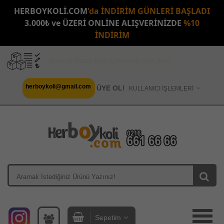
HERBOYKOLİ.COM
'da İNDİRİM GÜNLERİ BAŞLADI
3.000₺ ve ÜZERİ ONLİNE ALIŞVERİNİZDE
%10
İNDİRİM
Güncel Hazır Koli Listesine Göz Atın.
herboykoli@gmail.com
ÜYE OL!
KULLANICI İŞLEMLERİ
Sepetim