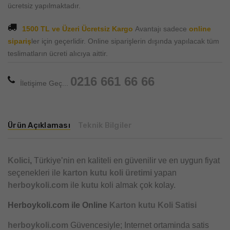
ücretsiz yapılmaktadır.
1500 TL ve Üzeri Ücretsiz Kargo
Avantajı sadece
online
sipariş
ler için geçerlidir. Online siparişlerin dışında yapılacak tüm
teslimatların ücreti alıcıya aittir.
0216 661 66 66
İletişime Geç...
Ürün Açıklaması
Teknik Bilgiler
Kolici
,
Türkiye’nin en kaliteli en güvenilir ve en uygun fiyat
seçenekleri ile
karton kutu
koli üretimi
yapan
herboykoli.com
ile
kutu
koli almak çok kolay.
Herboykoli.com ile Online
Karton kutu Koli Satisi
herboykoli.com
Güvencesiyle; Internet ortaminda satis