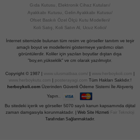
Gıda Kutusu, Elektronik Cihaz Kutuları
Ayakkabı Kutusu, Gelin Ayakkabı Kutusu
Ofset Baskılı Özel Ölçü Kutu Modelleri
Koli Satış, Koli Satın Al, Ucuz Kolici
İnternet sitemizde bulunan tüm resim ve görseller tanıtım ve teşir
amaçlı boyut ve modellerini göstermeye yardımcı olan
görüntülerdir. Koliler için yazılan boyutlar dıştan dışa
"boy,en,yükseklik" ve cm olarak yazılmıştır.
Copyright © 1987 |
www.ulusmatbaa.com/
|
www.herboykoli.com
|
www.herboykutu.com
|
posterayagi.com
Tüm Hakları Saklıdır.!
herboykoli.com
Üzerinden Güvenli Ödeme Sistemi İle Alışveriş
Yapın..
Bu sitedeki içerik ve görseller 5070 sayılı kanun kapsamında dijital
zaman damgasıyla korunmaktadır.
| Web Site Hizmeti
Fair Teknoloji
Tarafından Sağlanmaktadır.