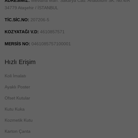
ADRESİMİZ:
Mevlana Mah. Sakarya Cad. Anadolum SK. No:4/A
34779 Ataşehir / İSTANBUL
TİC.SİC.NO:
207206-5
KOZYATAĞI V.D:
4610857571
MERSİS NO:
0461085757100001
Hızlı Erişim
Koli İmalatı
Ayaklı Poster
Ofset Kutular
Kutu Kuka
Kozmetik Kutu
Karton Çanta