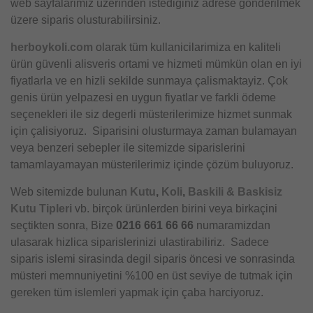
web sayfalarimiz üzerinden istediginiz adrese gönderilmek
üzere siparis olusturabilirsiniz.
herboykoli.com
olarak tüm kullanicilarimiza en kaliteli
ürün güvenli alisveris ortami ve hizmeti mümkün olan en iyi
fiyatlarla ve en hizli sekilde sunmaya çalismaktayiz. Çok
genis ürün yelpazesi en uygun fiyatlar ve farkli ödeme
seçenekleri ile siz degerli müsterilerimize hizmet sunmak
için çalisiyoruz. Siparisini olusturmaya zaman bulamayan
veya benzeri sebepler ile sitemizde siparislerini
tamamlayamayan müsterilerimiz içinde çözüm buluyoruz.
Web sitemizde bulunan
Kutu
,
Koli
,
Baskili & Baskisiz
Kutu Tipleri
vb. birçok ürünlerden birini veya birkaçini
seçtikten sonra, Bize
0216 661 66 66
numaramizdan
ulasarak hizlica siparislerinizi ulastirabiliriz. Sadece
siparis islemi sirasinda degil siparis öncesi ve sonrasinda
müsteri memnuniyetini %100 en üst seviye de tutmak için
gereken tüm islemleri yapmak için çaba harciyoruz.