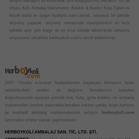
iletişim olanağını da kullanarak işini kolayşatırmış olacaktır. Siz de
kKutu, Koli, Ambalaj Malzemeleri, Baskılı & Baskız Kutu Tipleri ve
birçok ürünü en uygun fiyatlarla satın almak, sorunsuz bir şekilde
alışveriş yaparak, alışveriş sonrasında siparişlerinizin en hızlı
şekilde aynı gün kargo ile en kısa sürede adresinizde olmasını
istiyorsanız rahatlıkla
herboykoli.com
'u tercih edebilirsiniz.
2007 Yılında e-ticaret faaliyetlerine başlayan firmamız farklı
sektörlerdeki üretim ve dağıtım firmalarının talepleri
doğrultusunda siparişe yönelik koli, kutu, gıda kolileri, ve ambalaj
malzemeleri üretimi yapmakla beraber karton çanta, köşe kartonu
ile muhtelif ambalaj malzemelerinin satışını
herboykoli.com
üzerinden online olarak yapmaktadır.
HERBOYKOLİ AMBALAJ SAN. TİC. LTD. ŞTİ.