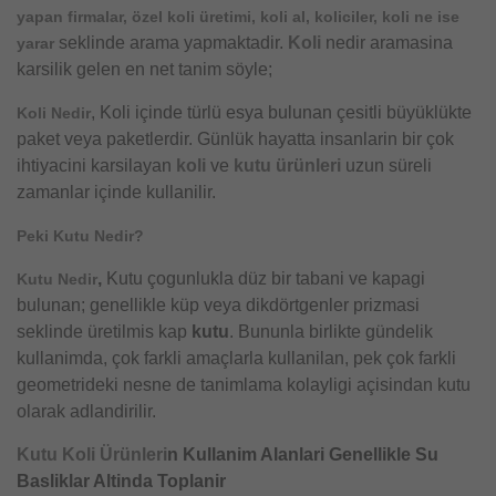
yapan firmalar, özel koli üretimi, koli al, koliciler, koli ne ise
seklinde arama yapmaktadir.
Koli
nedir aramasina
yarar
karsilik gelen en net tanim söyle;
, Koli içinde türlü esya bulunan çesitli büyüklükte
Koli Nedir
paket veya paketlerdir. Günlük hayatta insanlarin bir çok
ihtiyacini karsilayan
koli
ve
kutu ürünleri
uzun süreli
zamanlar içinde kullanilir.
Peki Kutu Nedir?
,
Kutu çogunlukla düz bir tabani ve kapagi
Kutu Nedir
bulunan; genellikle küp veya dikdörtgenler prizmasi
seklinde üretilmis kap
kutu
. Bununla birlikte gündelik
kullanimda, çok farkli amaçlarla kullanilan, pek çok farkli
geometrideki nesne de tanimlama kolayligi açisindan kutu
olarak adlandirilir.
Kutu
Koli Ürünleri
n Kullanim Alanlari Genellikle Su
Basliklar Altinda Toplanir