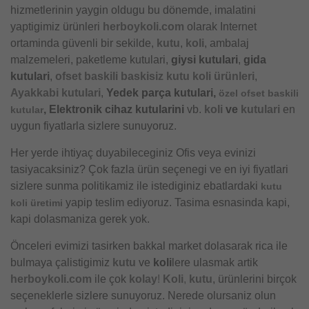
hizmetlerinin yaygin oldugu bu dönemde, imalatini
yaptigimiz ürünleri
herboykoli.com
olarak Internet
ortaminda güvenli bir sekilde,
kutu
,
koli
, ambalaj
malzemeleri, paketleme kutulari,
giysi kutulari
,
gida
kutulari
,
ofset baskili baskisiz kutu koli ürünleri
,
Ayakkabi kutulari
,
Yedek parça kutulari,
özel ofset baskili
, Elektronik cihaz kutularini
vb.
koli
ve
kutulari
en
kutular
uygun fiyatlarla sizlere sunuyoruz.
Her yerde ihtiyaç duyabileceginiz Ofis veya evinizi
tasiyacaksiniz? Çok fazla ürün seçenegi ve en iyi fiyatlari
sizlere sunma politikamiz ile istediginiz ebatlardaki
kutu
yapip teslim ediyoruz. Tasima esnasinda kapi,
koli üretimi
kapi dolasmaniza gerek yok.
Önceleri evimizi tasirken bakkal market dolasarak rica ile
bulmaya çalistigimiz
kutu
ve
koli
lere ulasmak artik
herboykoli.com
ile çok
kolay
!
Koli
,
kutu
, ürünlerini birçok
seçeneklerle sizlere sunuyoruz. Nerede olursaniz olun