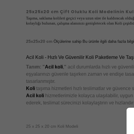
25x25x20 cm Çift Oluklu Koli Modelinin Kul
Taşıma, saklama kolileri geçici veya uzun süre ile kaldıracak ol
kolaylığı bulunan, çalışma alanınızı genişletecek olan Koli çeşidid
25x25x20 cm
Ölçülerine sahip Bu ürünle ilgili daha fazla bilg
Acil Koli - Hızlı Ve Güvenilir Koli Paketleme Ve Ta
Tanım: "
Acil koli
,"
acil durumlarda hızlı ve güvenili
eşyalarınızı güvenle taşırken zaman ve endişe tasa
tasarlanmıştır.
Koli
taşıma hizmetleri hızlı teslimatlar ve güvence
Acil koli
hizmetlerimizle kolayca ulaşılabilir, uygun
ederek, teslimat sürecinizi kolaylaştırın ve hızlandır
25 x 25 x 20 cm Koli Modeli