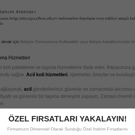
lanım Alanları
duğunuz belge,ürün,eşya,elbise,ofis,ev malzemeleri depolama veya nakliye amaçlı k
ir.
i almak için
İletişim Formumuzu
Kullanabilir veya iletişim kanallarımızdan biz
şıma Hizmetleri
r koli paketleme ve taşıma hizmetlerini ifade eder. İhtiyacınıza gö
rrufu sağlar.
Acil koli hizmetleri
, işletmeler, bireyler ve kuruluş
 sağlayarak,
acil
gönderilerinizi güvenle ve zamanında alıcısına ul
 fiyatlı ve güvenilir bir taşıma deneyimi yaşayın. Zamanı önemli 
ın.
ÖZEL FIRSATLARI YAKALAYIN!
Firmamızın Dönemsel Olarak Sunduğu Özel İndirim Fırsatlarını