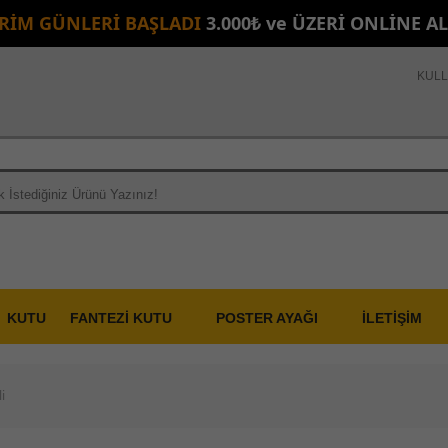
İRİM GÜNLERİ BAŞLADI
3.000₺ ve ÜZERİ ONLİNE A
KULL
KUTU
FANTEZİ KUTU
POSTER AYAĞI
İLETİŞİM
i