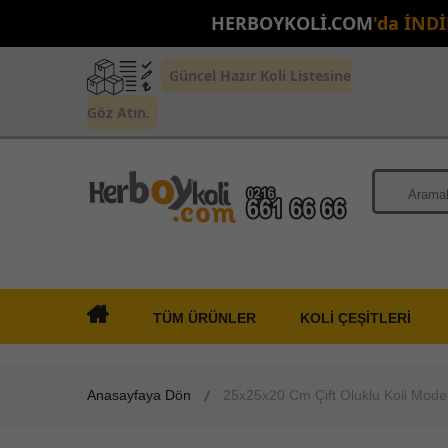
HERBOYKOLİ.COM
'da İND
Güncel Hazır Koli Listesine
Göz Atın.
TÜM ÜRÜNLER
KOLİ ÇEŞİTLERİ
Anasayfaya Dön
25x25x20 Cm Çift Oluklu Koli Model