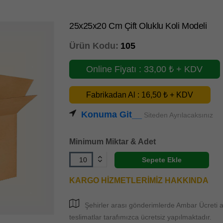
25x25x20 Cm Çift Oluklu Koli Modeli
Ürün Kodu:
105
Online Fiyatı : 33,00 ₺ + KDV
Fabrikadan Al : 16,50 ₺ + KDV
Konuma Git__
Siteden Ayrılacaksınız
Minimum Miktar & Adet
Sepete Ekle
KARGO HİZMETLERİMİZ HAKKINDA
Şehirler arası gönderimlerde Ambar Ücreti al
teslimatlar tarafımızca ücretsiz yapılmaktadır.