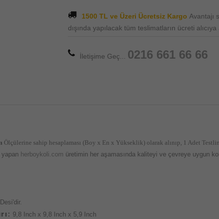
1500 TL ve Üzeri Ücretsiz Kargo
Avantajı
dışında yapılacak tüm teslimatların ücreti alıcıya ai
0216 661 66 66
İletişime Geç...
r
m
Ölçülerine sahip hesaplaması (Boy x En x Yükseklik) olarak alınıp, 1 Adet Testli
mi yapan
herboykoli.com
üretimin her aşamasında kaliteyi ve çevreye uygun koli
Desi'dir.
rı:
9,8 Inch x 9,8 Inch x 5,9 Inch