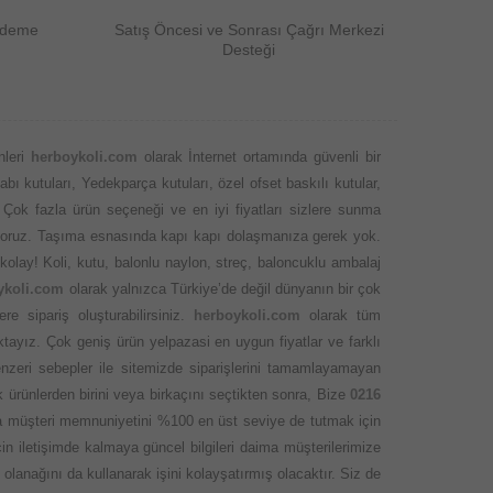
Ödeme
Satış Öncesi ve Sonrası Çağrı Merkezi
Desteği
nleri
herboykoli.com
olarak İnternet ortamında güvenli bir
abı kutuları, Yedekparça kutuları, özel ofset baskılı kutular,
 Çok fazla ürün seçeneği ve en iyi fiyatları sizlere sunma
 ediyoruz. Taşıma esnasında kapı kapı dolaşmanıza gerek yok.
kolay! Koli, kutu, balonlu naylon, streç, baloncuklu ambalaj
ykoli.com
olarak yalnızca Türkiye’de değil dünyanın bir çok
 sipariş oluşturabilirsiniz.
herboykoli.com
olarak tüm
ktayız. Çok geniş ürün yelpazasi en uygun fiyatlar ve farklı
nzeri sebepler ile sitemizde siparişlerini tamamlayamayan
 ürünlerden birini veya birkaçını seçtikten sonra, Bize
0216
ında müşteri memnuniyetini %100 en üst seviye de tutmak için
 iletişimde kalmaya güncel bilgileri daima müşterilerimize
olanağını da kullanarak işini kolayşatırmış olacaktır. Siz de