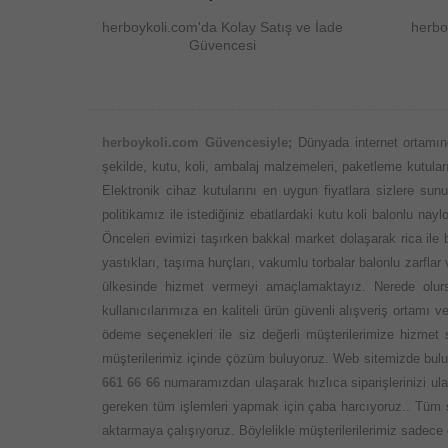
herboykoli.com'da Kolay Satış ve İade
herbo
Güvencesi
herboykoli.com Güvencesiyle;
Dünyada internet ortamın
şekilde, kutu, koli, ambalaj malzemeleri, paketleme kutuları,
Elektronik cihaz kutularını en uygun fiyatlara sizlere su
politikamız ile istediğiniz ebatlardaki kutu koli balonlu n
Önceleri evimizi taşırken bakkal market dolaşarak rica ile
yastıkları, taşıma hurçları, vakumlu torbalar balonlu zarflar
ülkesinde hizmet vermeyi amaçlamaktayız. Nerede olursa
kullanıcılarımıza en kaliteli ürün güvenli alışveriş ortamı
ödeme seçenekleri ile siz değerli müşterilerimize hizmet
müşterilerimiz içinde çözüm buluyoruz. Web sitemizde bulun
661 66 66
numaramızdan ulaşarak hızlıca siparişlerinizi ula
gereken tüm işlemleri yapmak için çaba harcıyoruz.. Tüm s
aktarmaya çalışıyoruz. Böylelikle müşterilerilerimiz sadece 