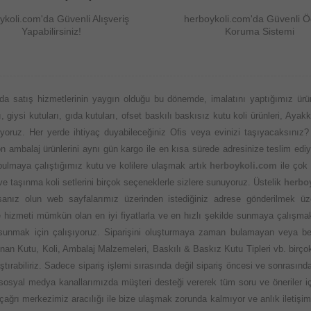
ykoli.com'da Güvenli Alışveriş
herboykoli.com'da Güvenli 
Yapabilirsiniz!
Koruma Sistemi
da satış hizmetlerinin yaygın olduğu bu dönemde, imalatını yaptığımız ürü
 giysi kutuları, gıda kutuları, ofset baskılı baskısız kutu koli ürünleri, Ayakk
nuyoruz. Her yerde ihtiyaç duyabileceğiniz Ofis veya evinizi taşıyacaksınız?
aylon ambalaj ürünlerini aynı gün kargo ile en kısa sürede adresinize teslim
 bulmaya çalıştığımız kutu ve kolilere ulaşmak artık
herboykoli.com
ile çok 
 ve taşınma koli setlerini birçok seçeneklerle sizlere sunuyoruz. Üstelik
herbo
nız olun web sayfalarımız üzerinden istediğiniz adrese gönderilmek üzere
 ve hizmeti mümkün olan en iyi fiyatlarla ve en hızlı şekilde sunmaya çalışma
 sunmak için çalışıyoruz. Siparişini oluşturmaya zaman bulamayan veya be
an Kutu, Koli, Ambalaj Malzemeleri, Baskılı & Baskız Kutu Tipleri vb. birçok
ştırabiliriz. Sadece sipariş işlemi sırasında değil sipariş öncesi ve sonras
osyal medya kanallarımızda müşteri desteği vererek tüm soru ve öneriler için
çağrı merkezimiz aracılığı ile bize ulaşmak zorunda kalmıyor ve anlık iletişim 