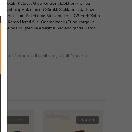
yakkabı Kutusu, Gıda Kutuları, Elektronik Cihaz
dı ve Ambalaj Malzemeleri Sürekli Stoklarımızda Hazır
ze Gelerek Tüm Paketleme Malzemelerini Görerek Satın
erde
Kargo Ücreti Alıcı Ödemektedir.(Sürat kargo ile
Koşullarında Müşteri ile Anlaşma Sağlandığında Kargo
 ebatları
karton koli
koli satışı
koli fiyatları
Kod: 138
Kod: 139