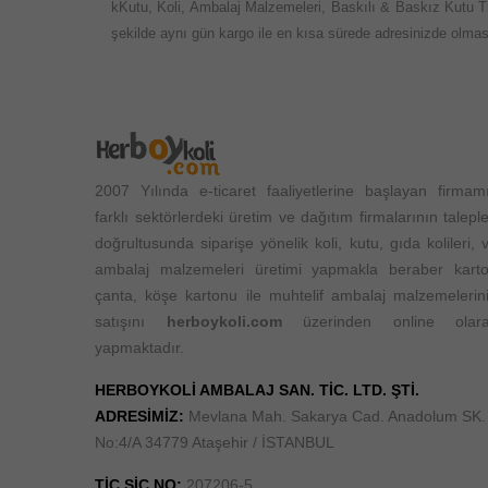
kKutu, Koli, Ambalaj Malzemeleri, Baskılı & Baskız Kutu Tipl
şekilde aynı gün kargo ile en kısa sürede adresinizde olması
2007 Yılında e-ticaret faaliyetlerine başlayan firmam
farklı sektörlerdeki üretim ve dağıtım firmalarının taleple
doğrultusunda siparişe yönelik koli, kutu, gıda kolileri, 
ambalaj malzemeleri üretimi yapmakla beraber kart
çanta, köşe kartonu ile muhtelif ambalaj malzemelerin
satışını
herboykoli.com
üzerinden online olar
yapmaktadır.
HERBOYKOLİ AMBALAJ SAN. TİC. LTD. ŞTİ.
ADRESİMİZ:
Mevlana Mah. Sakarya Cad. Anadolum SK.
No:4/A 34779 Ataşehir / İSTANBUL
TİC.SİC.NO:
207206-5