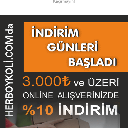
Kaçırmayın!
ımızda Satışını Yapmış Olduğumuz Koli, Nakliye Kutusu, Karton Kutu,A
a Modelleri, Ayaklı Poster (Poster Ayağı), Ofset Baskılı Kutular,Koli Ban
Hemen Satın Alabilir veya İletişim Sayfamızdan Ulaşacağınız Adresimi
1500 TL. ve Üzeri KARGO ÜCRETSİZ
Olup,
1500 TL den Az
Siparişl
in Teslimat Adresinin Uzaklığı ve Miktarına Göre Değişebilir, Teslimat 
itleri
koli modelleri
koliler
koli firması
koli üretimi
koli ölçüleri
koli
luklu mukavva koli
koli satan yerler
çift oluklu koli
25x25x15 koli
misiniz?
Kod: 136
Kod: 137