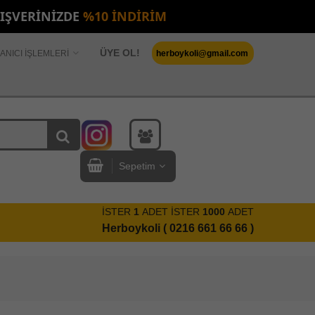
LIŞVERİNİZDE
%10 İNDİRİM
ÜYE OL!
ANICI İŞLEMLERİ
herboykoli@gmail.com
Sepetim
İSTER
1
ADET İSTER
1000
ADET
Herboykoli ( 0216 661 66 66 )