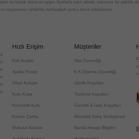
eri ve birçok ürünü en uygun fiyatlarla satın almak, sorunsuz bir şekilde alış
nı istiyorsanız rahatlıkla
herboykoli.com
'u tercih edebilirsiniz.
Hızlı Erişim
Müşteriler
ız
K
Koli İmalatı
Site Güvenliği
ri
ve
Ayaklı Poster
K.K Ödeme Güvenliği
o
on
Ofset Kutular
Üyelik Koşulları
in
ak
Kutu Kuka
Teslimat Koşulları
Kozmetik Kutu
Garanti & İade Koşulları
Karton Çanta
Mesafeli Satış Sözleşmesi
Mukava Kutular
Banka Hesap Bilgileri
B
Ayakkabı Kutusu
Hakkımızda!