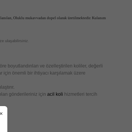
ullanılan, Oluklu mukavvadan dopel olarak üretilmektedir. Kulanım
e ulaşabilirsiniz.
re boyutlandırılan ve özelleştirilen koliler, değerli
lar için önemli bir ihtiyacı karşılamak üzere
aştırır.
olan gönderileriniz için
acil koli
hizmetleri tercih
×