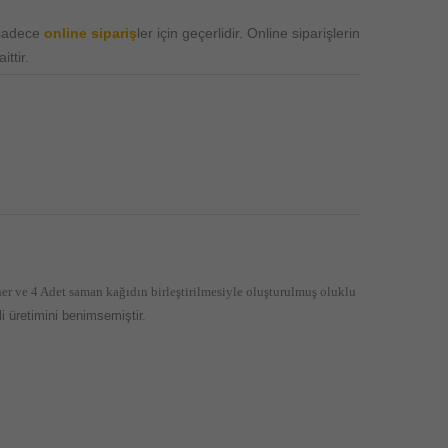
 sadece
online sipariş
ler için geçerlidir. Online siparişlerin
ttir.
ner ve 4 Adet saman kağıdın birleştirilmesiyle oluşturulmuş oluklu
 üretimini benimsemiştir.